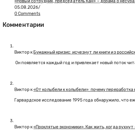
«Новый сотрудник, председатель Кан» – дорама о несур
05.08.2026
/
0 Comments
Комментарии
Виктор к
Бумажный кризис: исчезнут ли книги из российс
Он появляется каждый год и привлекает новый поток чи
Виктор к
«От колыбели к колыбели»: почему переработка 
Гарвардское исследование 1995 года обнаружило, что е
Виктор к
«Проклятые экономики». Как жить, когда рухнут