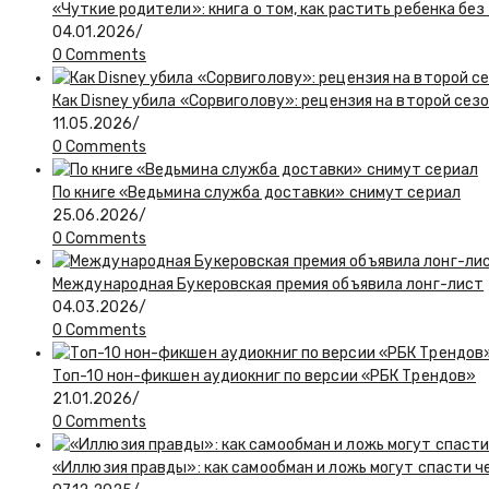
«Чуткие родители»: книга о том, как растить ребенка бе
04.01.2026
/
0 Comments
Как Disney убила «Сорвиголову»: рецензия на второй се
11.05.2026
/
0 Comments
По книге «Ведьмина служба доставки» снимут сериал
25.06.2026
/
0 Comments
Международная Букеровская премия объявила лонг-лист
04.03.2026
/
0 Comments
Топ-10 нон-фикшен аудиокниг по версии «РБК Трендов»
21.01.2026
/
0 Comments
«Иллюзия правды»: как самообман и ложь могут спасти 