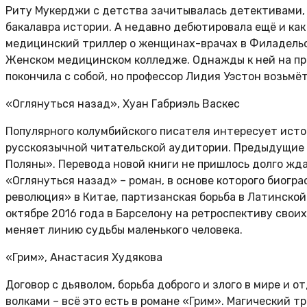
Риту Мукерджи с детства зачитывалась детективами, а
бакалавра истории. А
недавно дебютировала ещё и как
медицинский триллер о женщинах-врачах в Филадель
Женском медицинском колледже. Однажды к ней на при
покончила с собой, но профессор Лидия Уэстон возьмё
«Оглянуться назад», Хуан Габриэль Васкес
Популярного колумбийского писателя интересует исто
русскоязычной читательской аудитории. Предыдущие 
Поляны». Перевода новой книги не
пришлось долго жда
«Оглянуться назад»
– роман, в основе которого биогр
революция» в Китае, партизанская борьба в Латинско
октябре 2016
года в Барселону на ретроспективу свои
меняет линию судьбы маленького человека.
«Грим», Анастасия Худякова
Договор с дьяволом, борьба доброго и злого в мире и 
волками
– всё это есть в романе «Грим». Магический т