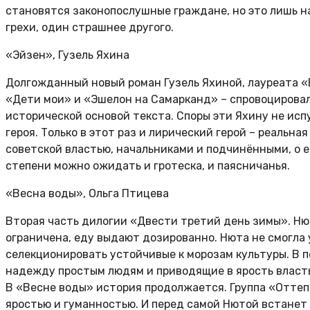
становятся законопослушные граждане, но это лишь на
грехи, один страшнее другого.
«Эйзен», Гузель Яхина
Долгожданный новый роман Гузель Яхиной, лауреата 
«Дети мои» и «Эшелон на Самарканд»
– спровоцирова
исторической основой текста. Споры эти Яхину не испу
героя. Только в этот раз и лирический герой
– реальная
советской властью, начальниками и подчинёнными, о ег
степени можно ожидать и гротеска, и паясничанья.
«Весна воды», Ольга Птицева
Вторая часть дилогии «Двести третий день зимы». Нют
ограничена, еду выдают дозированно. Нюта не смогла у
селекционировать устойчивые к морозам культуры. В
п
надежду простым людям и приводящие в ярость власт
В
«Весне воды» история продолжается. Группа «Оттеп
яростью и гуманностью. И
перед самой Нютой встанет