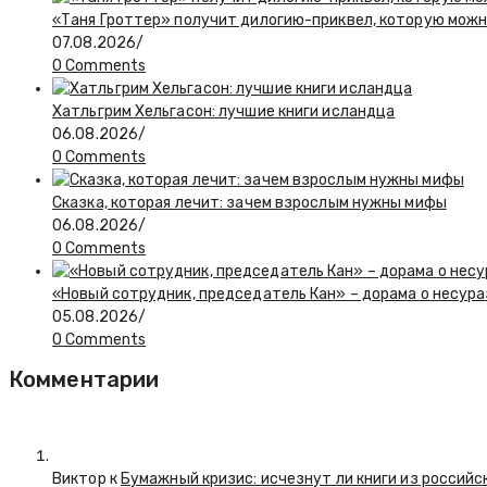
«Таня Гроттер» получит дилогию-приквел, которую мож
07.08.2026
/
0 Comments
Хатльгрим Хельгасон: лучшие книги исландца
06.08.2026
/
0 Comments
Сказка, которая лечит: зачем взрослым нужны мифы
06.08.2026
/
0 Comments
«Новый сотрудник, председатель Кан» – дорама о несур
05.08.2026
/
0 Comments
Комментарии
Виктор к
Бумажный кризис: исчезнут ли книги из российс