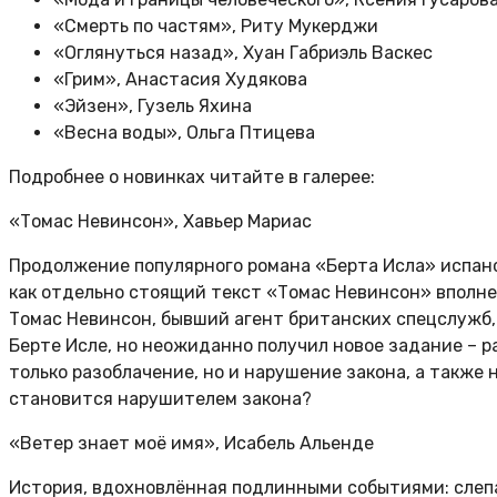
«Смерть по частям», Риту Мукерджи
«Оглянуться назад», Хуан Габриэль Васкес
«Грим», Анастасия Худякова
«Эйзен», Гузель Яхина
«Весна воды», Ольга Птицева
Подробнее о новинках читайте в галерее:
«Томас Невинсон», Хавьер Мариас
Продолжение популярного романа «Берта Исла» испанс
как отдельно стоящий текст «Томас Невинсон» вполне
Томас Невинсон, бывший агент британских спецслужб, 
Берте Исле, но неожиданно получил новое задание
– р
только разоблачение, но и нарушение закона, а также
становится нарушителем закона?
«Ветер знает моё имя», Исабель Альенде
История, вдохновлённая подлинными событиями: слепа