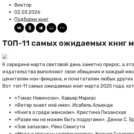
Виктор
02.03.2026
Подборки книг
ТОП-11 самых ожидаемых книг 
К середине марта световой день заметно прирос, а эт
издательства выполняют свои обещания и каждый месяц
ценителям нон-фикшена, и почитателям любых других
Вот топ-11 самых ожидаемых книг марта 2025
года, ко
«Томас Невинсон», Хавьер Мариас
«Ветер знает моё имя», Исабель Альенде
«Книга о граде женском», Кристина Пизанская
«Разве мы не можем быть подругами», Денни
С.
Б
«Зов запахов», Рёко Секигути
«Мода и границы человеческого», Ксения Гусаров