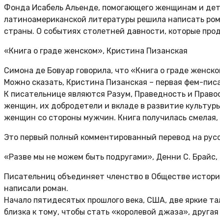
Фонда Исабель Альенде, помогающего женщинам и дет
латиноамериканской литературы решила написать рома
страны. О
событиях столетней давности, которые прод
«Книга о граде женском», Кристина Пизанская
Симона де Бовуар говорила, что «Книга о граде женск
Можно сказать, Кристина Пизанская
– первая фем-пис
К писательнице являются Разум, Праведность и Право
женщин, их добродетели и вкладе в развитие культур
женщин со стороны мужчин. Книга получилась смелая,
Это первый полный комментированный перевод на русс
«Разве мы не можем быть подругами», Денни С. Брайс,
Писательниц объединяет членство в Обществе историч
написали роман.
Начало пятидесятых прошлого века, США, две яркие т
близка к тому, чтобы стать «королевой джаза», другая