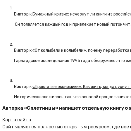
Виктор к
Бумажный кризис: исчезнут ли книги из российс
Он появляется каждый год и привлекает новый поток чи
Виктор к
«От колыбели к колыбели»: почему переработка 
Гарвардское исследование 1995 года обнаружило, что е
Виктор к
«Проклятые экономики». Как жить, когда рухнут
Исторически сложилось так, что основой процветания ю
Авторка «Сплетницы» напишет отдельную книгу о 
Карта сайта
Сайт является полностью открытым ресурсом, где все