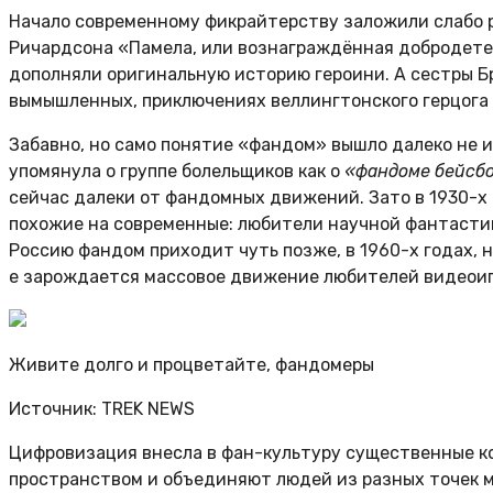
Начало современному фикрайтерству заложили слабо р
Ричардсона «Памела, или вознаграждённая добродетель
дополняли оригинальную историю героини. А сестры Бр
вымышленных, приключениях веллингтонского герцога А
Забавно, но само понятие «фандом» вышло далеко не из
упомянула о группе болельщиков как о
«фандоме бейсб
сейчас далеки от фандомных движений. Зато в 1930-
похожие на современные: любители научной фантастик
Россию фандом приходит чуть позже, в 1960-х годах, н
е зарождается массовое движение любителей видеоиг
Живите долго и процветайте, фандомеры
Источник: TREK NEWS
Цифровизация внесла в фан-культуру существенные к
пространством и объединяют людей из разных точек 