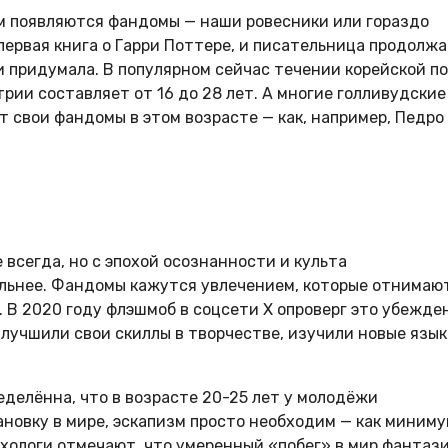
ым появляются фандомы — наши ровесники или гораздо
 первая книга о Гарри Поттере, и писательница продолж
 придумала. В популярном сейчас течении корейской по
ии составляет от 16 до 28 лет. А многие голливудские
 свои фандомы в этом возрасте — как, например, Педро
всегда, но с эпохой осознанности и культа
льнее. Фандомы кажутся увлечением, которые отнимаю
. В 2020 году флэшмоб в соцсети X опроверг это убежде
лучшили свои скиллы в творчестве, изучили новые язык
еделённа, что в возрасте 20-25 лет у молодёжи
новку в мире, эскапизм просто необходим — как миниму
ихологи отмечают, что умеренный «побег» в мир фантаз