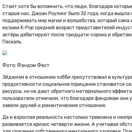
Стоит хотя бы вспомнить, что люди, благодаря котор
старше нас. Джоан Роулинг было 32 года, когда вышла
поддерживать мир магии и волшебства, который сама и
музыки K-Pop средний возраст представителей индустр
актёры дебютируют после тридцати-сорока и обретают
Паскаль.
Фото: Фандом Фест
Эйджизм в отношении хобби присутствовал в культуре 
продуктивности социальное порицание становится си
ресурсы, но не дают обратного материального эффекта
пользователи отмечали, что благодаря фандомам они у
завели друзей и романтические отношения.
Да и взрослая реальность настолько тревожна и неопр
развивается кризис четверти жизни. А учитывая обста
для спасения собственного ментального здоровья. Пс