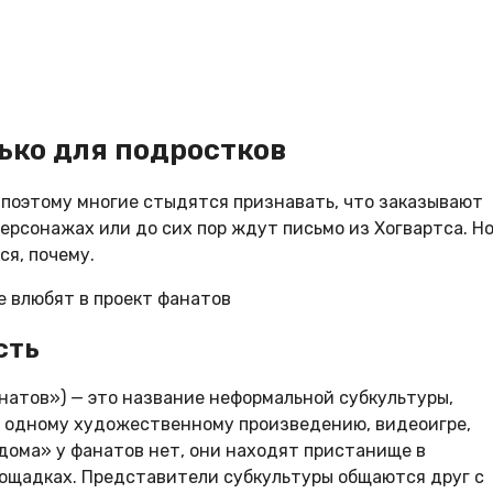
лько для подростков
поэтому многие стыдятся признавать, что заказывают
ерсонажах или до сих пор ждут письмо из Хогвартса. Н
ся, почему.
е влюбят в проект фанатов
сть
натов») — это название неформальной субкультуры,
 одному художественному произведению, видеоигре,
«дома» у фанатов нет, они находят пристанище в
 площадках. Представители субкультуры общаются друг с