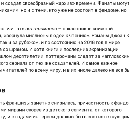
 и создал своеобразный «архив» времени. Фанаты могу
ками», но и с теми, кто уже не состоит в фандоме, но
но считать
поттероманов
— поклонников книжной
м, «вернула миллионы людей к чтению». Романы Джоан К
так и за рубежом, и по состоянию на 2018 год в мире
 со шрамом. И хотя книги и последние экранизации
рошлом десятилетии, поттероманы следят за маггловски
ого сериала от тех же создателей. И самое важное:
читателей по всему миру, и в их числе далеко не все б
ов
ость франшизы заметно снизилась, причастность к фанд
и мирами скорее из детского сегмента, от которого
ту, и с годами интересы должны быть соответствующи