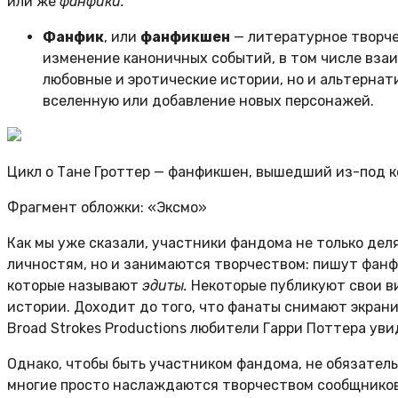
или же
фанфики.
Фанфик
, или
фанфикшен
— литературное творче
изменение каноничных событий, в том числе вза
любовные и эротические истории, но и альтернат
вселенную или добавление новых персонажей.
Цикл о Тане Гроттер — фанфикшен, вышедший из-под 
Фрагмент обложки: «Эксмо»
Как мы уже сказали, участники фандома не только де
личностям, но и занимаются творчеством: пишут фанф
которые называют
эдиты.
Некоторые публикуют свои в
истории. Доходит до того, что фанаты снимают экран
Broad Strokes Productions любители Гарри Поттера ув
Однако, чтобы быть участником фандома, не обязатель
многие просто наслаждаются творчеством сообщников.