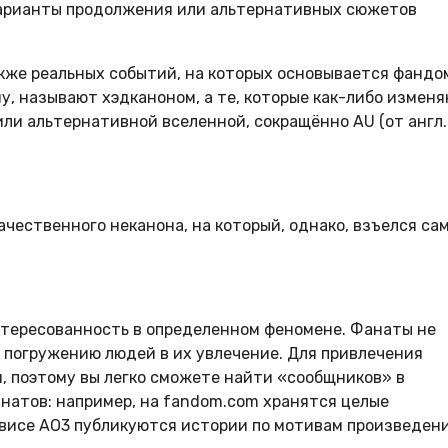
варианты продолжения или альтернативных сюжетов
кже реальных событий, на которых основывается фандо
, называют хэдканоном, а те, которые как-либо измен
или альтернативной вселенной, сокращённо AU (от англ.
чественного неканона, на который, однако, взъелся са
нтересованность в определенном феномене. Фанаты не
 погружению людей в их увлечение. Для привлечения
, поэтому вы легко сможете найти «сообщников» в
натов: например, на fandom.com хранятся целые
висе AO3 публикуются истории по мотивам произведен