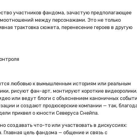
ство участников фандома, зачастую предполагающее
имоотношений между персонажами. Это не только
ивная трактовка сюжета, перенесение героев в другую
контроля
лятся любовью к вымышленным историям или реальным
ики, рисуют фан-арт, монтируют короткие видеоролики
идео или ведут блоги с объяснением каноничных событ
изации и создают продюсерские компании — так, благод
идели приквел о юности Северуса Снейпа.
но создавать что-то или участвовать в дискуссиях:
 Главная цель фандома — общение и связь с