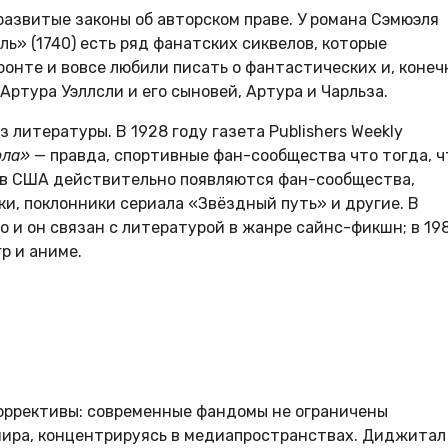
азвитые законы об авторском праве. У романа Сэмюэля
» (1740) есть ряд фанатских сиквелов, которые
онте и вовсе любили писать о фантастических и, конеч
ртура Уэллсли и его сыновей, Артура и Чарльза.
 литературы. В 1928 году газета Publishers Weekly
ола»
— правда, спортивные фан-сообщества что тогда, ч
х в США действительно появляются фан-сообщества,
и, поклонники сериала «Звёздный путь» и другие. В
о и он связан с литературой в жанре сайнс-фикшн; в 19
р и аниме.
оррективы: современные фандомы не ограничены
мира, концентрируясь в медиапространствах. Диджитал