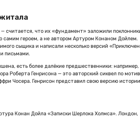
джитала
 — считается, что их «фундамент» заложили поклонник
 самим героем, а не автором Артуром Конаном Дойлем.
бимого сыщика и написали несколько версий «Приключе
ми письмами.
кшена, есть более далёкие предшественники: например,
ора Роберта Генрисона — это авторский сиквел по моти
еффри Чосера. Генрисон представил свою версию истори
.
ртура Конан Дойла «Записки Шерлока Холмса». Лондон,