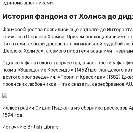
единомышленниками.
История фандома от Холмса до ди
Фан-сообщества появились ещё задолго до Интернета
книжного Шерлока Холмса. Причём восхищались именно
Читатели не были довольны оригинальной судьбой лю
Шерлока Холмса», а самого писателя завалили гневны
Однако у фанатского творчества, в частности у фанфи
поэма «Завещание Крессиды» (1462) шотландского авт
другого произведения, «Троил и Крессида» (1382) Дж
троянских любовников — так сказать, своеобразное AU
Иллюстрация Сидни Пэджета из сборника рассказов А
1894 год.
Источник: British Library