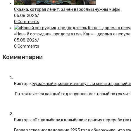
Сказка, которая лечит: зачем взрослым нужны мифы
06.08.2026
/
0 Comments
«Новый сотрудник, председатель Кан» – дорама о несур
05.08.2026
/
0 Comments
Комментарии
Виктор к
Бумажный кризис: исчезнут ли книги из российс
Он появляется каждый год и привлекает новый поток чи
Виктор к
«От колыбели к колыбели»: почему переработка 
Гарвардское исследование 1995 года обнаружило, что е