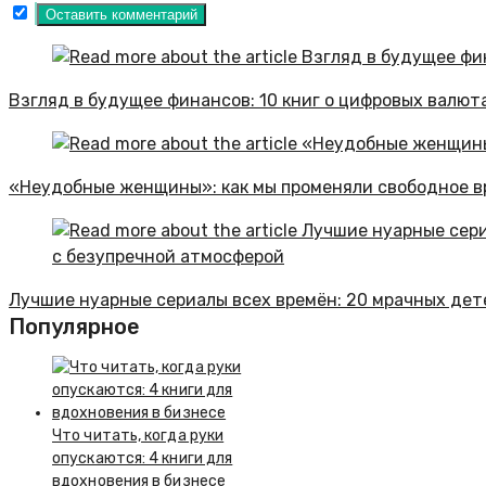
Взгляд в будущее финансов: 10 книг о цифровых валют
«Неудобные женщины»: как мы променяли свободное вр
Лучшие нуарные сериалы всех времён: 20 мрачных дет
Популярное
Что читать, когда руки
опускаются: 4 книги для
вдохновения в бизнесе