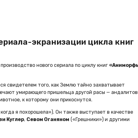
сериала-экранизации цикла книг
 производство нового сериала по циклу книг
«Аниморф
ся свидетелем того, как Землю тайно захватывает
речают умирающего пришельца другой расы — андалитов
вотное, к которому они прикоснутся.
 когда я похорошела»). Он также выступает в качестве
зи Куглер
,
Севом Оганяном
(«Грешники») и другими