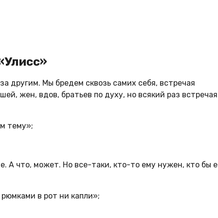
«Улисс»
а другим. Мы бредем сквозь самих себя, встречая
шей, жен, вдов, братьев по духу, но всякий раз встречая
м тему»;
 А что, может. Но все-таки, кто-то ему нужен, кто бы е
 рюмками в рот ни капли»;