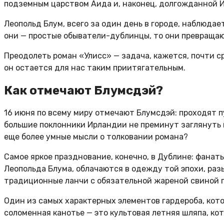
подземным царством Аида и, наконец, долгожданной И
Леопольд Блум, всего за один день в городе, наблюда
они — простые обыватели-дублинцы, то они превращаю
Преодолеть роман «Улисс» — задача, кажется, почти 
он остается для нас таким приитягательным.
Как отмечают Блумсдэй?
16 июня по всему миру отмечают Блумсдэй: проходят п
большие поклонники Ирландии не преминут заглянуть 
еще более умные мысли о толковании романа?
Самое яркое празднование, конечно, в Дублине: фанат
Леопольда Блума, облачаются в одежду той эпохи, ра
традиционные ланчи с обязательной жареной свиной п
Один из самых характерных элементов гардероба, кото
соломенная канотье — это культовая летняя шляпа, ко