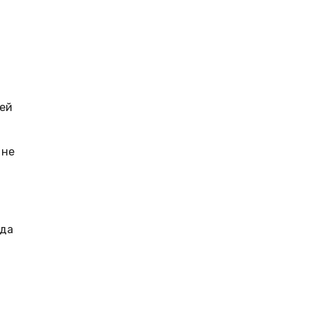
шей
 не
 да