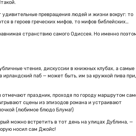
такой.
ет удивительные превращения людей и жизни вокруг: то
тся в героев греческих мифов, то мифов библейских…
сравнимая странствию самого Одиссея. Но именно поэто
убличные чтения, дискуссии в книжных клубах, а самые
в ирландский паб — может быть, им за кружкой пива пр
ы отмечают праздник, проходя по городу маршрутом сам
зыгрывают сцены из эпизодов романа и устраивают
очкой (любимое блюдо Блума!)
рый можно встретить в тот день на улицах Дублина, —
торую носил сам Джойс!