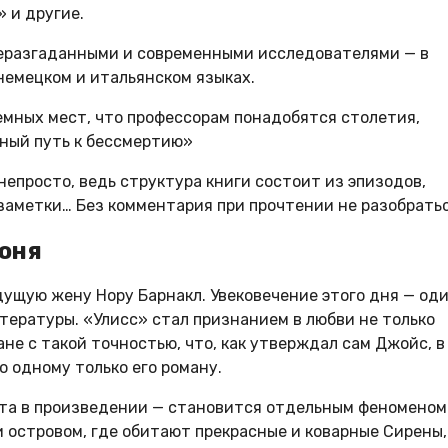
 и другие.
неразгаданными и современными исследователями — в
немецком и итальянском языках.
емных мест, что профессорам понадобятся столетия,
нный путь к бессмертию»
епросто, ведь структура книги состоит из эпизодов,
 заметки… Без комментария при прочтении не разобратьс
юня
дущую жену Нору Барнакл. Увековечение этого дня — од
тературы. «Улисс» стал признанием в любви не только
не с такой точностью, что, как утверждал сам Джойс, в
 одному только его роману.
ста в произведении — становится отдельным феноменом
 островом, где обитают прекрасные и коварные Сирены,