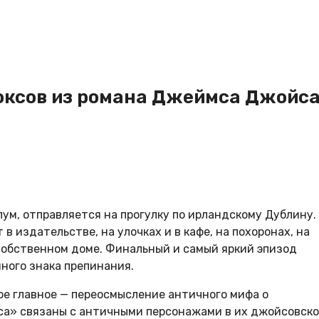
доксов из романа Джеймса Джойс
лум, отправляется на прогулку по ирландскому Дублину.
в издательстве, на улочках и в кафе, на похоронах, на
в собственном доме. Финальный и самый яркий эпизод
иного знака препинания.
мое главное — переосмысление античного мифа о
са» связаны с античными персонажами в их джойсовск