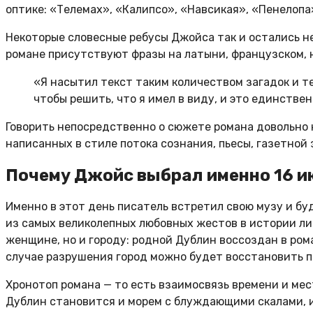
оптике: «Телемах», «Калипсо», «Навсикая», «Пенелопа»
Некоторые словесные ребусы Джойса так и остались 
романе присутствуют фразы на латыни, французском, 
«Я насытил текст таким количеством загадок и т
чтобы решить, что я имел в виду, и это единстве
Говорить непосредственно о сюжете романа довольно н
написанных в стиле потока сознания, пьесы, газетной
Почему Джойс выбрал именно 16 и
Именно в этот день писатель встретил свою музу и бу
из самых великолепных любовных жестов в истории ли
женщине, но и городу: родной Дублин воссоздан в рома
случае разрушения город можно будет восстановить по
Хронотоп романа — то есть взаимосвязь времени и ме
Дублин становится и морем с блуждающими скалами, и