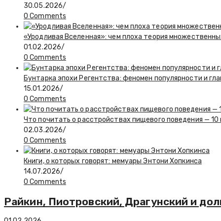
30.05.2026
/
0 Comments
«Уродливая Вселенная»: чем плоха теория множественны
01.02.2026
/
0 Comments
Бунтарка эпохи Регентства: феномен популярности и гл
15.01.2026
/
0 Comments
Что почитать о расстройствах пищевого поведения — 10
02.03.2026
/
0 Comments
Книги, о которых говорят: мемуары Энтони Хопкинса
14.07.2026
/
0 Comments
Райкин, Пиотровский, Драгунский и до
01.02.2026