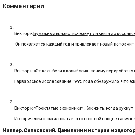
Комментарии
Виктор к
Бумажный кризис: исчезнут ли книги из российс
Он появляется каждый год и привлекает новый поток чи
Виктор к
«От колыбели к колыбели»: почему переработка 
Гарвардское исследование 1995 года обнаружило, что е
Виктор к
«Проклятые экономики». Как жить, когда рухнут
Исторически сложилось так, что основой процветания ю
Миллер, Сапковский, Данилкин и история модного д