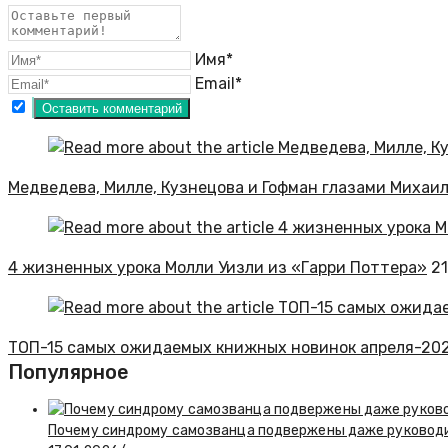
Имя*
Email*
Медведева, Милле, Кузнецова и Гофман глазами Михаи
4 жизненных урока Молли Уизли из «Гарри Поттера»
21
ТОП-15 самых ожидаемых книжных новинок апреля-20
Популярное
Почему синдрому самозванца подвержены даже руковод