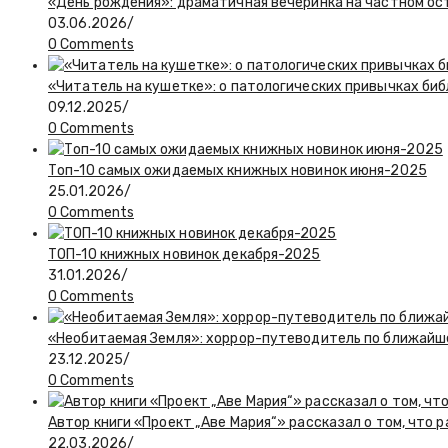
«День рождения»: драматичная вечеринка на частном ос
03.06.2026
/
0 Comments
«Читатель на кушетке»: о патологических привычках би
09.12.2025
/
0 Comments
Топ-10 самых ожидаемых книжных новинок июня-2025
25.01.2026
/
0 Comments
ТОП-10 книжных новинок декабря-2025
31.01.2026
/
0 Comments
«Необитаемая Земля»: хоррор-путеводитель по ближай
23.12.2025
/
0 Comments
Автор книги «Проект „Аве Мария“» рассказал о том, что 
22.03.2026
/