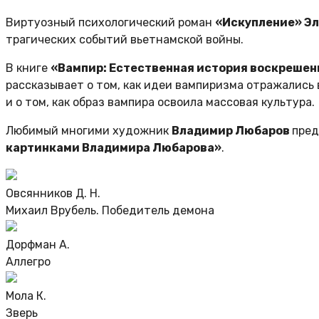
Виртуозный психологический роман
«Искупление» Э
трагических событий вьетнамской войны.
В книге
«Вампир: Естественная история воскреше
рассказывает о том, как идеи вампиризма отражались 
и о том, как образ вампира освоила массовая культура.
Любимый многими художник
Владимир Любаров
пред
картинками Владимира Любарова»
.
Овсянников Д. Н.
Михаил Врубель. Победитель демона
Дорфман А.
Аллегро
Мола К.
Зверь