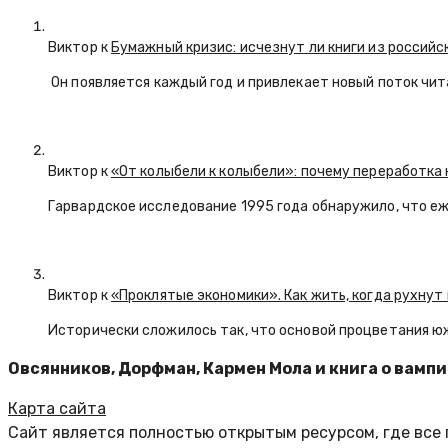
Виктор к
Бумажный кризис: исчезнут ли книги из российс
Он появляется каждый год и привлекает новый поток чи
Виктор к
«От колыбели к колыбели»: почему переработка 
Гарвардское исследование 1995 года обнаружило, что е
Виктор к
«Проклятые экономики». Как жить, когда рухнут
Исторически сложилось так, что основой процветания ю
Овсянников, Дорфман, Кармен Мола и книга о вамп
Карта сайта
Сайт является полностью открытым ресурсом, где все