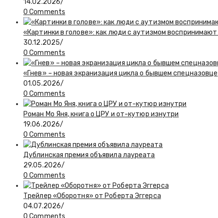
14.02.2026
/
0 Comments
«Картинки в голове»: как люди с аутизмом воспринимают
30.12.2025
/
0 Comments
«Гнев» – новая экранизация цикла о бывшем спецназовце
01.05.2026
/
0 Comments
Роман Мо Яня, книга о ЦРУ и от-кутюр изнутри
19.06.2026
/
0 Comments
Дублинская премия объявила лауреата
29.05.2026
/
0 Comments
Трейлер «Оборотня» от Роберта Эггерса
04.07.2026
/
0 Comments