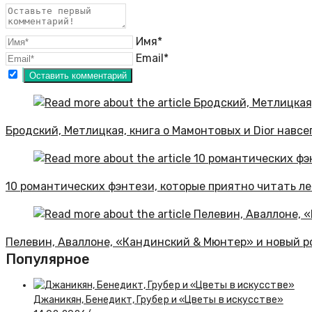
Имя*
Email*
Бродский, Метлицкая, книга о Мамонтовых и Dior навсе
10 романтических фэнтези, которые приятно читать л
Пелевин, Аваллоне, «Кандинский & Мюнтер» и новый р
Популярное
Джаникян, Бенедикт, Грубер и «Цветы в искусстве»