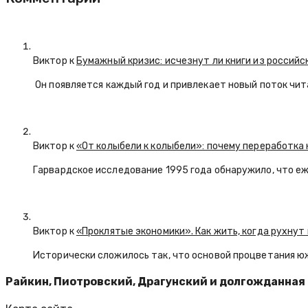
Виктор к
Бумажный кризис: исчезнут ли книги из российс
Он появляется каждый год и привлекает новый поток чи
Виктор к
«От колыбели к колыбели»: почему переработка 
Гарвардское исследование 1995 года обнаружило, что е
Виктор к
«Проклятые экономики». Как жить, когда рухнут
Исторически сложилось так, что основой процветания ю
Райкин, Пиотровский, Драгунский и долгожданная