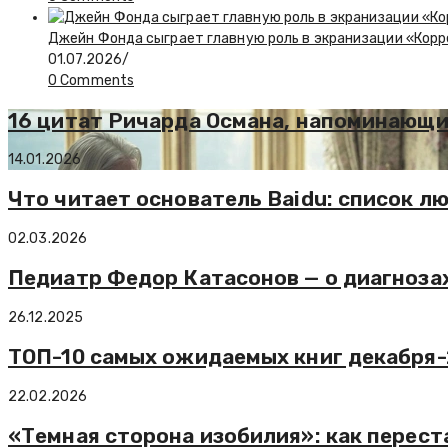
Джейн Фонда сыграет главную роль в экранизации «Кор
01.07.2026
/
0 Comments
16 цитат Ричарда Османа, напоминающи
14.01.2026
Что читает основатель Baidu: список л
02.03.2026
Педиатр Федор Катасонов — о диагноза
26.12.2025
ТОП-10 самых ожидаемых книг декабря
22.02.2026
«Темная сторона изобилия»: как перест