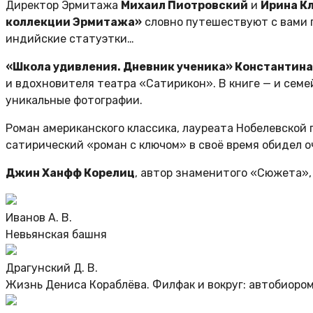
Директор Эрмитажа
Михаил Пиотровский
и
Ирина К
коллекции Эрмитажа»
словно путешествуют с вами п
индийские статуэтки…
«Школа удивления. Дневник ученика» Константина
и вдохновителя театра «Сатирикон». В книге — и семе
уникальные фотографии.
Роман американского классика, лауреата Нобелевской
сатирический «роман с ключом» в своё время обидел о
Джин Ханфф Корелиц
, автор знаменитого «Сюжета»,
Иванов А. В.
Невьянская башня
Драгунский Д. В.
Жизнь Дениса Кораблёва. Филфак и вокруг: автобиоро