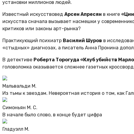
установки миллионов людей.
Известный искусствовед
Арсен Апресян
в книге
«Цин
искусства сначала вызывает насмешки у современников
критиков или законы арт-рынка?
Практикующий психиатр
Василий Шуров
в исследова
«стыдных» диагнозах, а писатель Анна Пронина дополн
В детективе
Роберта Торогуда «Клуб убийств Марл
головоломка оказывается сложнее газетных кроссвордо
Мальвальди М.
Из тьмы к звездам. Невероятная история о том, как Г
Симоньян М. С.
В начале было слово, в конце будет цифра
Гладуэлл М.