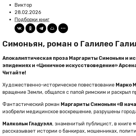
Виктор
28.02.2026
Подборки книг
Симоньян, роман о Галилео Гали
Апокалиптическая проза Маргариты Симоньян и ист
эпидемиях и «Циничное искусствоведение» Арсена
Читайте!
Художественно-историческое повествование
Марко М
вращение Земли, общался с папой римским и раскрыл п
Фантастический роман
Маргариты Симоньян «В начал
изобрели медицинское воскрешение, разрушены города
Малкольм Гладуэлл
, знаменитый публицист, в книге
«
рассказывает истории о банкирах, мошенниках, полити