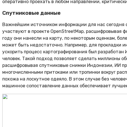
оперативно проехать в любом направлении, критическ
Спутниковые данные
Важнейшим источником информации для нас сегодня с
участвуют в проекте OpenStreetMap, расшифровывая фо
году они нанесли на карту, по некоторым оценкам, бол
может быть недостаточно. Например, для прокладки и
ускорить процесс картографирования был разработан 
человек. Такой подход позволяет сделать миллионы обн
расшифровывая спутниковые снимки Индонезии, ИИ при
многочисленными притоками или тропинки вокруг распа
похожа на лоскутное одеяло. В этом случае без челов
машинное сопоставление данных обеспечивает лучше