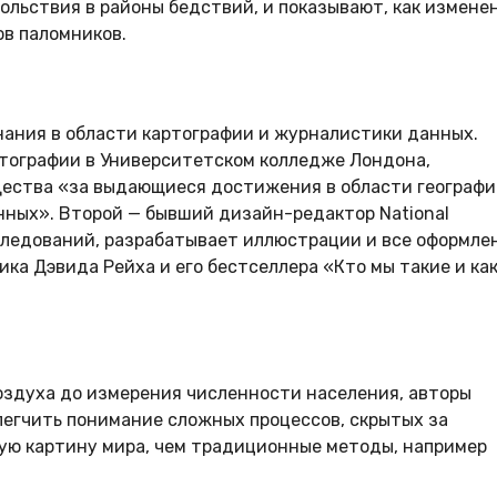
ольствия в районы бедствий, и показывают, как измене
ов паломников.
ания в области картографии и журналистики данных.
ртографии в Университетском колледже Лондона,
щества «за выдающиеся достижения в области географ
нных». Второй — бывший дизайн-редактор National
следований, разрабатывает иллюстрации и все оформле
ика Дэвида Рейха и его бестселлера «Кто мы такие и ка
воздуха до измерения численности населения, авторы
легчить понимание сложных процессов, скрытых за
ную картину мира, чем традиционные методы, например