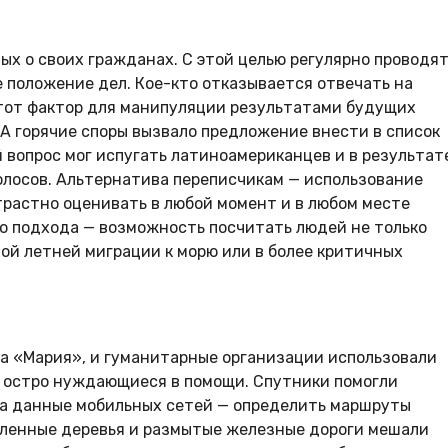
ых о своих гражданах. С этой целью регулярно проводя
 положение дел. Кое-кто отказывается отвечать на
этот фактор для манипуляции результатами будущих
ША горячие споры вызвало предложение внести в список
й вопрос мог испугать латиноамериканцев и в результат
олосов. Альтернатива переписчикам — использование
растно оценивать в любой момент и в любом месте
о подхода — возможность посчитать людей не только
ной летней миграции к морю или в более критичных
на «Мария», и гуманитарные организации использовали
е остро нуждающиеся в помощи. Спутники помогли
, а данные мобильных сетей — определить маршруты
аленные деревья и размытые железные дороги мешали