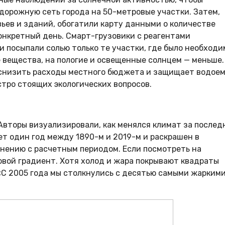
дорожную сеть города на 50-метровые участки. Затем,
ьев и зданий, обогатили карту данными о количестве
онкретный день. Смарт-грузовики с реагентами
 и посыпали солью только те участки, где было необходи
 вещества, на пологие и освещенные солнцем — меньше.
т снизить расходы местного бюджета и защищает водое
стро стоящих экологических вопросов.
Авторы визуализировали, как менялся климат за послед
ет один год между 1890-м и 2019-м и раскрашен в
внению с расчетным периодом. Если посмотреть на
овой градиент. Хотя холод и жара покрывают квадраты
«С 2005 года мы столкнулись с десятью самыми жарким