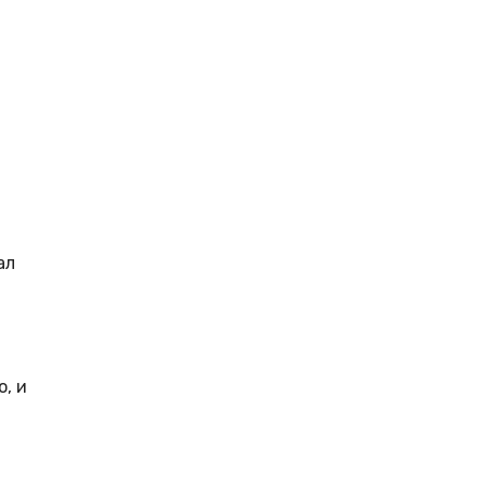
ал
о, и