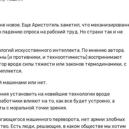
 не новое. Еще Аристотель заметил, что механизирован
 падению спроса на рабский труд. Но страхи так и не
ологий искусственного интеллекта. По мнению автора,
роны (и противники, и технооптимисты) воспринимают
тор вроде силы тяжести или законов термодинамики, с
репляется.
й машинами или нет.
чения установить на новейшие технологии вроде
аботчики влияют на то, как все будет устроено, а
ы с моральной точки зрения.
вигающегося машинного переворота, нет армии злобных
тво. Есть люди, решающие, в каком обществе мы хотим