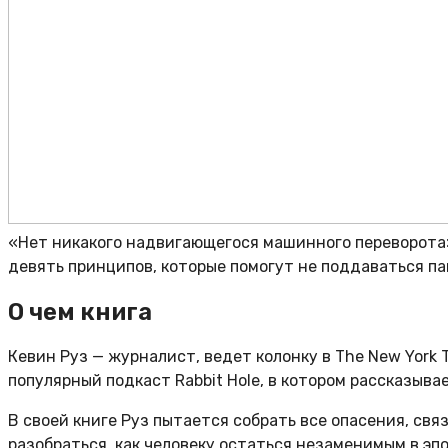
«Нет никакого надвигающегося машинного переворота»
девять принципов, которые помогут не поддаваться п
О чем книга
Кевин Руз — журналист, ведет колонку в The New York T
популярный подкаст Rabbit Hole, в котором рассказыва
В своей книге Руз пытается собрать все опасения, св
разобраться, как человеку остаться незаменимым в эп