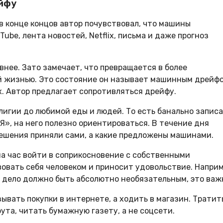
йфу
в конце концов автор почувствовал, что машины
ube, лента новостей, Netflix, письма и даже прогноз
внее. Зато замечает, что превращается в более
й жизнью. Это состояние он называет машинным дрейфо
. Автор предлагает сопротивляться дрейфу.
лигии до любимой еды и людей. То есть банально запис
«Я», на него полезно ориентироваться. В течение дня
решения приняли сами, а какие предложены машинами.
на час войти в соприкосновение с собственными
овать себя человеком и приносит удовольствие. Наприм
то дело должно быть абсолютно необязательным, это важ
зывать покупки в интернете, а ходить в магазин. Тратит
ута, читать бумажную газету, а не соцсети.