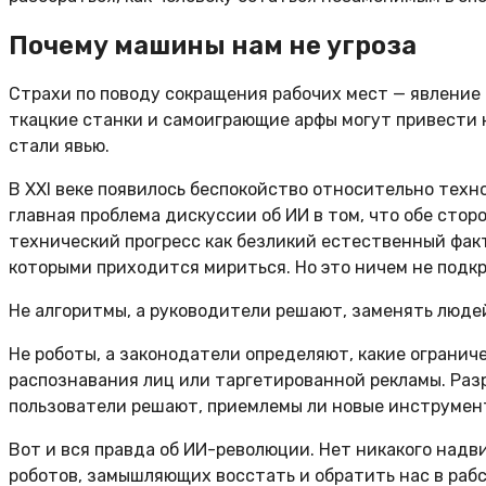
Почему машины нам не угроза
Страхи по поводу сокращения рабочих мест — явление
ткацкие станки и самоиграющие арфы могут привести к
стали явью.
В XXI веке появилось беспокойство относительно техн
главная проблема дискуссии об ИИ в том, что обе сто
технический прогресс как безликий естественный фак
которыми приходится мириться. Но это ничем не подк
Не алгоритмы, а руководители решают, заменять люде
Не роботы, а законодатели определяют, какие ограни
распознавания лиц или таргетированной рекламы. Разр
пользователи решают, приемлемы ли новые инструмент
Вот и вся правда об ИИ-революции. Нет никакого над
роботов, замышляющих восстать и обратить нас в рабс