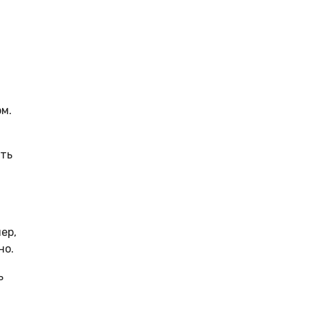
м.
ать
ер,
но.
ь