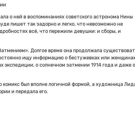
рии
тала о ней в воспоминаниях советского астронома Нины
уде пишет так задорно и легко, что невозможно не
дробностях всё, что пережили девушки: и сборы, и
 «Затмением». Долгое время она продолжала существоват
я постоянно ищу информацию о бестужевках или женщина
ах экспедиции, о солнечном затмении 1914 года и даже 
 то комикс был вполне логичной формой, а художница Лид
рии и передала его.