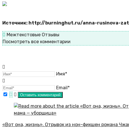
Источник: http://burninghut.ru/anna-rusinova-za
Межтекстовые Отзывы
Посмотреть все комментарии
Имя*
Email*
«Вот она, жизнь». Отрывок из нон-фикшен романа Чж