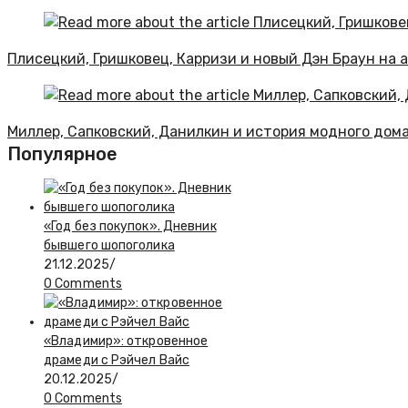
Плисецкий, Гришковец, Карризи и новый Дэн Браун на 
Миллер, Сапковский, Данилкин и история модного дома 
Популярное
«Год без покупок». Дневник
бывшего шопоголика
21.12.2025
/
0 Comments
«Владимир»: откровенное
драмеди с Рэйчел Вайс
20.12.2025
/
0 Comments